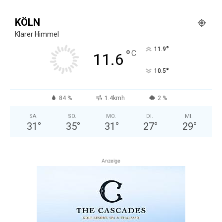
KÖLN
Klarer Himmel
°
11.9
°
C
11.6
°
10.5
84 %
1.4kmh
2 %
SA.
SO.
MO.
DI.
MI.
31
°
35
°
31
°
27
°
29
°
Anzeige