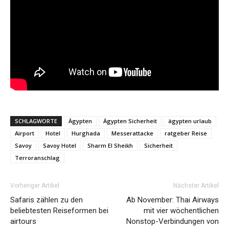
SCHLAGWORTE
Ägypten
Ägypten Sicherheit
ägypten urlaub
Airport
Hotel
Hurghada
Messerattacke
ratgeber Reise
Savoy
Savoy Hotel
Sharm El Sheikh
Sicherheit
Terroranschlag
Vorheriger Artikel
Nächster Artikel
Safaris zählen zu den
Ab November: Thai Airways
beliebtesten Reiseformen bei
mit vier wöchentlichen
airtours
Nonstop-Verbindungen von