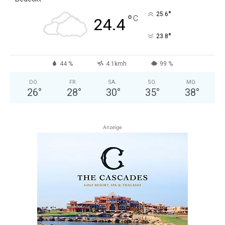
°
25.6
°
C
24.4
°
23.8
44 %
4.1kmh
99 %
DO.
FR.
SA.
SO.
MO.
26
°
28
°
30
°
35
°
38
°
Anzeige