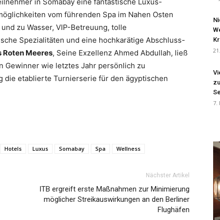
eilnehmer in Somabay eine fantastische Luxus-
itmöglichkeiten vom führenden Spa im Nahen Osten
Ni
 und zu Wasser, VIP-Betreuung, tolle
We
ische Spezialitäten und eine hochkarätige Abschluss-
Kr
21
s Roten Meeres
, Seine Exzellenz Ahmed Abdullah, ließ
n Gewinner wie letztes Jahr persönlich zu
Vi
 die etablierte Turnierserie für den ägyptischen
zu
Se
7.
Hotels
Luxus
Somabay
Spa
Wellness
Nächster Artikel
ITB ergreift erste Maßnahmen zur Minimierung
möglicher Streikauswirkungen an den Berliner
Flughäfen