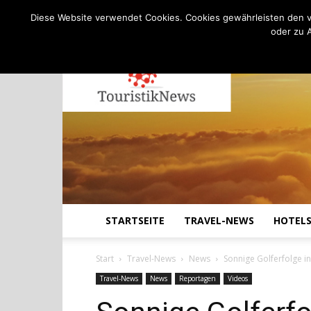
C
18.9
Donnerstag, August 6, 2026
Köln
Diese Website verwendet Cookies. Cookies gewährleisten den v
oder zu 
STARTSEITE
TRAVEL-NEWS
HOTEL
Start
Travel-News
News
Sonnige Golferfolge i
Travel-News
News
Reportagen
Videos