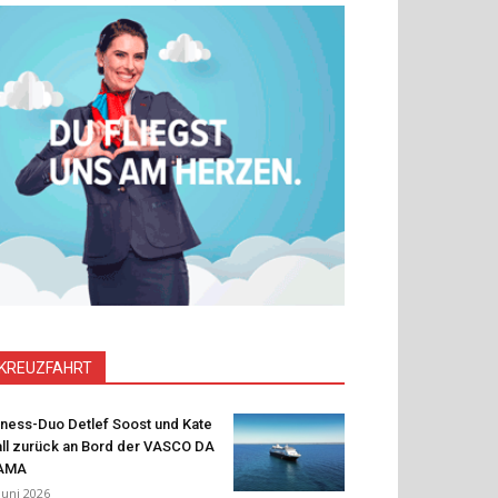
KREUZFAHRT
tness-Duo Detlef Soost und Kate
ll zurück an Bord der VASCO DA
AMA
 Juni 2026