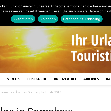
ollen Funktionsumfang unseres Angebots, ermöglichen die Personalisi
Analysezwecken gesetzt werden. Lesen Sie auch unsere Datenschutz-E
Akzeptieren
Ablehnen
Datenschutz-Erklärung
S
VIDEOS
REISEKÜCHE
KREUZFAHRT
AIRLINES
RA
Touristiknews.de
n Somabay: Ägypten Golf Trophy Finale 2017