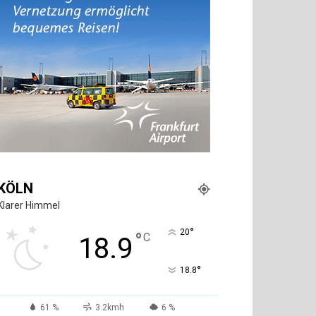
KÖLN
Klarer Himmel
°
20
°
C
18.9
°
18.8
61 %
3.2kmh
6 %