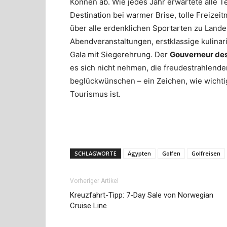
Können ab. Wie jedes Jahr erwartete alle T
Destination bei warmer Brise, tolle Freize
über alle erdenklichen Sportarten zu Lande
Abendveranstaltungen, erstklassige kulinar
Gala mit Siegerehrung. Der
Gouverneur de
es sich nicht nehmen, die freudestrahlende
beglückwünschen – ein Zeichen, wie wichtig
Tourismus ist.
SCHLAGWORTE
Ägypten
Golfen
Golfreisen
Vorheriger Artikel
Kreuzfahrt-Tipp: 7-Day Sale von Norwegian
Cruise Line