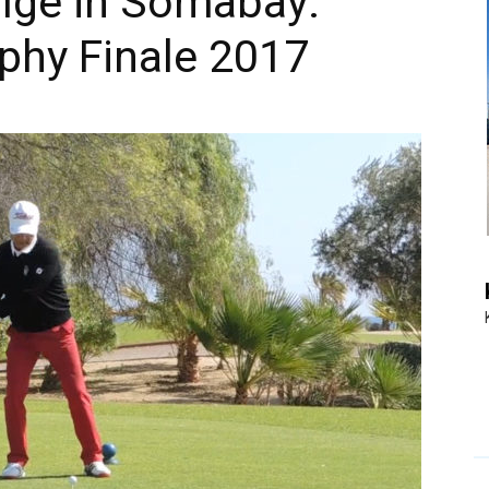
olge in Somabay:
phy Finale 2017
|
Touristiknews
und
Reiseempfehlungen.