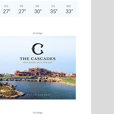
DO.
FR.
SA.
SO.
MO.
27
°
27
°
30
°
35
°
33
°
Anzeige
Anzeige