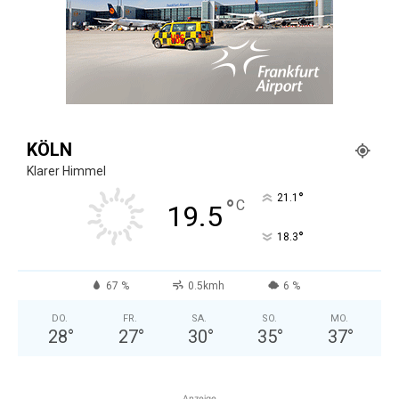
KÖLN
Klarer Himmel
°
21.1
°
C
19.5
°
18.3
67 %
0.5kmh
6 %
DO.
FR.
SA.
SO.
MO.
28
°
27
°
30
°
35
°
37
°
Anzeige