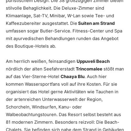
puristischem Design. Die 38 großzügigen Zimmer bieten
stilvolle Behaglichkeit. Die Deluxe-Zimmer sind
Klimaanlage, Sat-TV, Minibar, W-Lan sowie Tee- und
Kaffeezubereiter ausgestattet. Die
Suiten am Strand
umfassen sogar Butler-Service. Fitness-Center und Spa
mit ayurvedischen Behandlungen runden das Angebot
des Boutique-Hotels ab.
Am herrlich weißen, feinsandigen
Uppuveli Beach
nördlich der alten Seefahrerstadt
Trincomalee
stößt man
auf das Vier-Sterne-Hotel
Chaaya Blu
. Auch hier
kommen Wassersportfans voll auf ihre Kosten. Für sie
organisiert das Hotel gerne Aktivitäten wie Tauchen in
der artenreichen Unterwasserwelt der Region,
Schorcheln, Windsurfen, Kanu- oder
Walbeobachtungstouren. Das Resort selbst besteht aus
81 modernen Zimmern. Besonders reizvoll: Die Beach-
Chalets. Sie befinden sich nahe dem Strand in Gebäuden