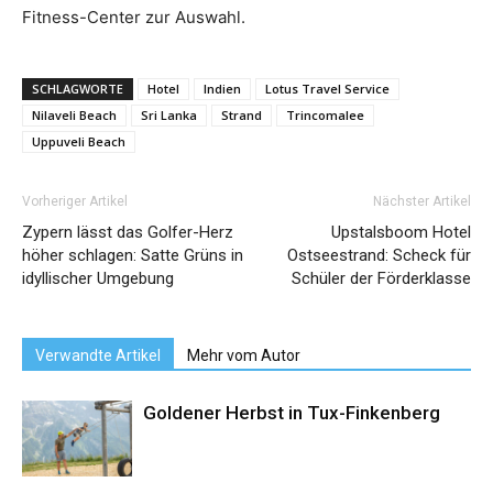
Fitness-Center zur Auswahl.
SCHLAGWORTE
Hotel
Indien
Lotus Travel Service
Nilaveli Beach
Sri Lanka
Strand
Trincomalee
Uppuveli Beach
Vorheriger Artikel
Nächster Artikel
Zypern lässt das Golfer-Herz
Upstalsboom Hotel
höher schlagen: Satte Grüns in
Ostseestrand: Scheck für
idyllischer Umgebung
Schüler der Förderklasse
Verwandte Artikel
Mehr vom Autor
Goldener Herbst in Tux-Finkenberg