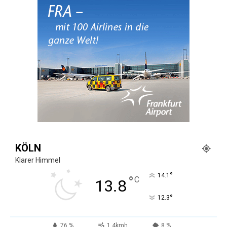
KÖLN
Klarer Himmel
°
14.1
°
C
13.8
°
12.3
76 %
1.4kmh
8 %