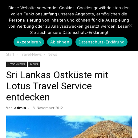
Diese Website verwendet Cookies. Cookies gewährleisten den
vollen Funktionsumfang unseres Angebots, ermöglichen die
Personalisierung von Inhalten und können für die Ausspielung
von Werbung oder zu Analysezwecken gesetzt werden. Lesen
Sie auch unsere Datenschutz-Erklärung!
Akzeptieren
Ablehnen
Datenschutz-Erklärung
Touristiknews.de
Start
Travel-News
News
Travel-News
News
Sri Lankas Ostküste mit
|
Lotus Travel Service
entdecken
Touristiknews
Von
admin
-
13. November 2012
und