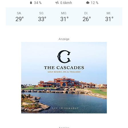
34 %
0.6kmh
12 %
SA.
SO.
MO.
DI.
MI.
29
°
33
°
31
°
26
°
31
°
Anzeige