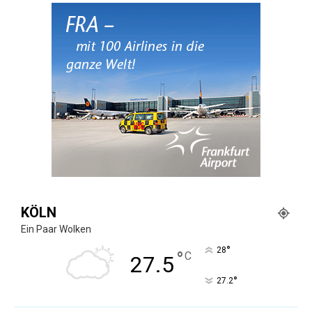
KÖLN
Ein Paar Wolken
°
28
°
C
27.5
°
27.2