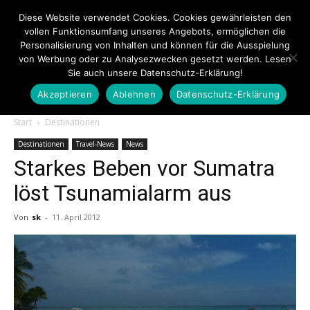
Diese Website verwendet Cookies. Cookies gewährleisten den
vollen Funktionsumfang unseres Angebots, ermöglichen die
Personalisierung von Inhalten und können für die Ausspielung
von Werbung oder zu Analysezwecken gesetzt werden. Lesen
Sie auch unsere Datenschutz-Erklärung!
Akzeptieren
Ablehnen
Datenschutz-Erklärung
Touristiknews.de
Start
Destinationen
Destinationen
Travel-News
News
Starkes Beben vor Sumatra
|
löst Tsunamialarm aus
Von
sk
-
11. April 2012
Touristiknews
und