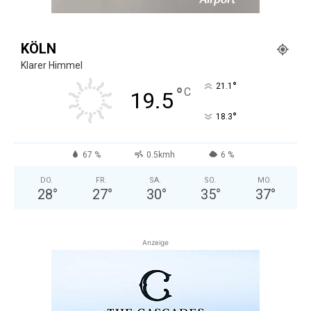
KÖLN
Klarer Himmel
°
21.1
°
C
19.5
°
18.3
67 %
0.5kmh
6 %
DO.
FR.
SA.
SO.
MO.
28
°
27
°
30
°
35
°
37
°
Anzeige