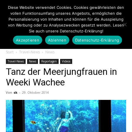
Diese Website verwendet Cookies. Cookies gewährleisten den
vollen Funktionsumfang unseres Angebots, ermöglichen die
Personalisierung von Inhalten und können für die Ausspielung
von Werbung oder zu Analysezwecken gesetzt werden. Lesen
Sie auch unsere Datenschutz-Erklärung!
Akzeptieren
Ablehnen
Datenschutz-Erklärung
Touristiknews.de
Start
Travel-News
News
Travel-News
News
Reportagen
Videos
Tanz der Meerjungfrauen in
|
Weeki Wachee
Von
sk
-
29. Oktober 2014
Touristiknews
und