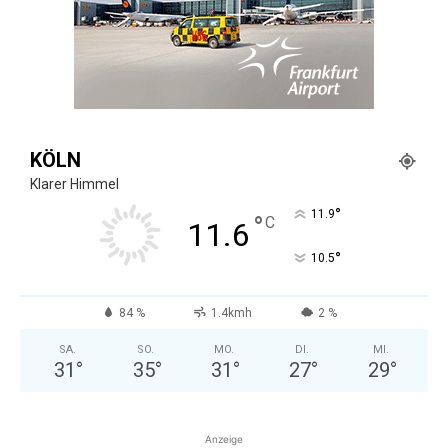
KÖLN
Klarer Himmel
°
11.9
°
C
11.6
°
10.5
84 %
1.4kmh
2 %
SA.
SO.
MO.
DI.
MI.
31
°
35
°
31
°
27
°
29
°
Anzeige