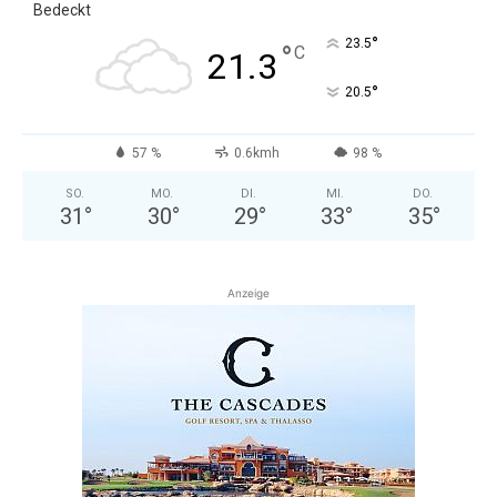
Bedeckt
°
23.5
°
C
21.3
°
20.5
57 %
0.6kmh
98 %
SO.
MO.
DI.
MI.
DO.
31
°
30
°
29
°
33
°
35
°
Anzeige