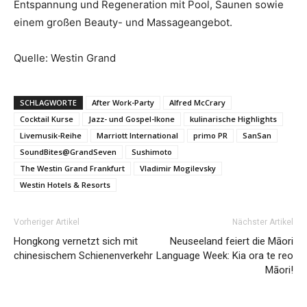
Entspannung und Regeneration mit Pool, Saunen sowie
einem großen Beauty- und Massageangebot.
Quelle: Westin Grand
SCHLAGWORTE
After Work-Party
Alfred McCrary
Cocktail Kurse
Jazz- und Gospel-Ikone
kulinarische Highlights
Livemusik-Reihe
Marriott International
primo PR
SanSan
SoundBites@GrandSeven
Sushimoto
The Westin Grand Frankfurt
Vladimir Mogilevsky
Westin Hotels & Resorts
Vorheriger Artikel
Nächster Artikel
Hongkong vernetzt sich mit
Neuseeland feiert die Māori
chinesischem Schienenverkehr
Language Week: Kia ora te reo
Māori!