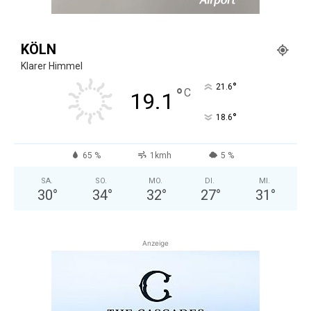
KÖLN
Klarer Himmel
°
21.6
°
C
19.1
°
18.6
65 %
1kmh
5 %
SA.
SO.
MO.
DI.
MI.
30
°
34
°
32
°
27
°
31
°
Anzeige