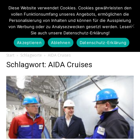
Diese Website verwendet Cookies. Cookies gewährleisten den
vollen Funktionsumfang unseres Angebots, ermöglichen die
Personalisierung von Inhalten und können für die Ausspielung
von Werbung oder zu Analysezwecken gesetzt werden. Lesen
Sie auch unsere Datenschutz-Erklärung!
Akzeptieren
Ablehnen
Datenschutz-Erklärung
Touristiknews.de
Start
Schlagworte
AIDA Cruises
Schlagwort: AIDA Cruises
|
Touristiknews
und