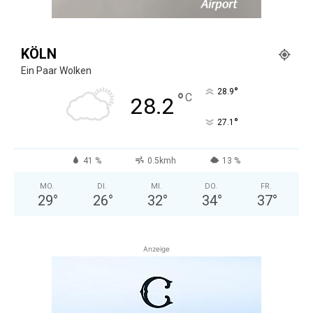
KÖLN
Ein Paar Wolken
°
28.9
°
C
28.2
°
27.1
41 %
0.5kmh
13 %
MO.
DI.
MI.
DO.
FR.
29
°
26
°
32
°
34
°
37
°
Anzeige