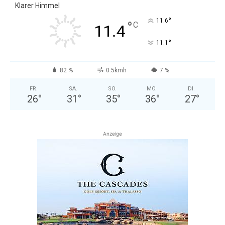
Klarer Himmel
°
11.6
°
C
11.4
°
11.1
82 %
0.5kmh
7 %
FR.
SA.
SO.
MO.
DI.
26
°
31
°
35
°
36
°
27
°
Anzeige