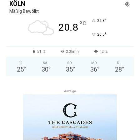
KÖLN
Mäßig Bewölkt
°
22.3
°
C
20.8
°
20.5
51 %
2.2kmh
42 %
FR.
SA.
SO.
MO.
DI.
25
°
30
°
35
°
36
°
28
°
Anzeige