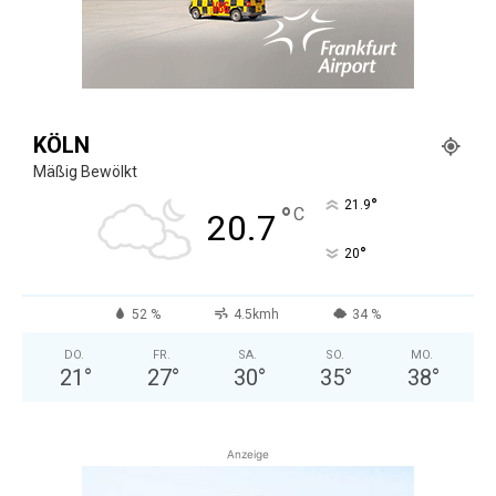
KÖLN
Mäßig Bewölkt
°
21.9
°
C
20.7
°
20
52 %
4.5kmh
34 %
DO.
FR.
SA.
SO.
MO.
21
°
27
°
30
°
35
°
38
°
Anzeige