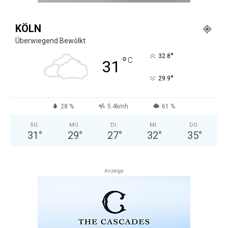
KÖLN
Überwiegend Bewölkt
°
32.8
°
C
31
°
29.9
28 %
5.4kmh
61 %
SO.
MO.
DI.
MI.
DO.
31
°
29
°
27
°
32
°
35
°
Anzeige