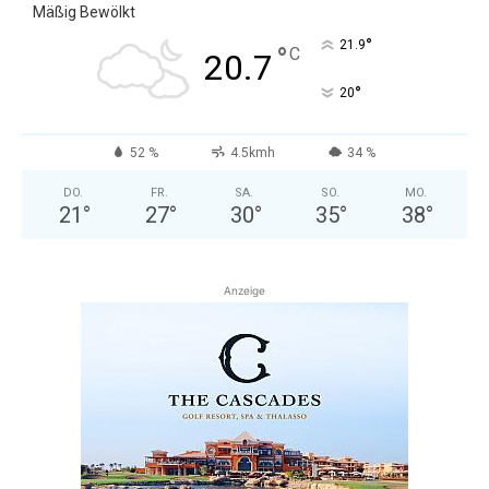
Mäßig Bewölkt
°
21.9
°
C
20.7
°
20
52 %
4.5kmh
34 %
DO.
FR.
SA.
SO.
MO.
21
°
27
°
30
°
35
°
38
°
Anzeige