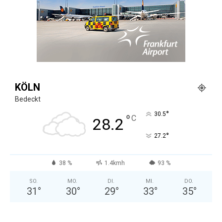
KÖLN
Bedeckt
°
30.5
°
C
28.2
°
27.2
38 %
1.4kmh
93 %
SO.
MO.
DI.
MI.
DO.
31
°
30
°
29
°
33
°
35
°