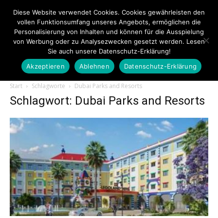
Diese Website verwendet Cookies. Cookies gewährleisten den
vollen Funktionsumfang unseres Angebots, ermöglichen die
Personalisierung von Inhalten und können für die Ausspielung
von Werbung oder zu Analysezwecken gesetzt werden. Lesen
Sie auch unsere Datenschutz-Erklärung!
Akzeptieren
Ablehnen
Datenschutz-Erklärung
Touristiknews.de
Start
Schlagworte
Dubai Parks and Resorts
Schlagwort: Dubai Parks and Resorts
|
Touristiknews
und