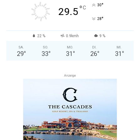
°
30
°
C
29.5
°
28
22 %
0.9kmh
9 %
SA.
SO.
MO.
DI.
MI.
29
°
33
°
31
°
26
°
31
°
Anzeige