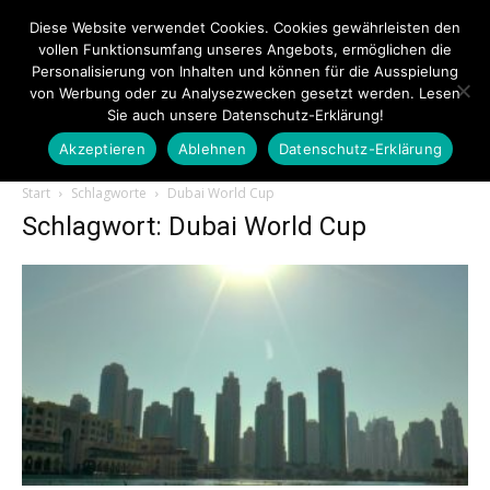
Diese Website verwendet Cookies. Cookies gewährleisten den
vollen Funktionsumfang unseres Angebots, ermöglichen die
Personalisierung von Inhalten und können für die Ausspielung
von Werbung oder zu Analysezwecken gesetzt werden. Lesen
Sie auch unsere Datenschutz-Erklärung!
Akzeptieren
Ablehnen
Datenschutz-Erklärung
Touristiknews.de
Start
Schlagworte
Dubai World Cup
Schlagwort: Dubai World Cup
|
Touristiknews
und