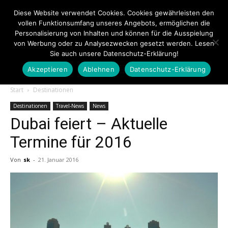
Diese Website verwendet Cookies. Cookies gewährleisten den
vollen Funktionsumfang unseres Angebots, ermöglichen die
Personalisierung von Inhalten und können für die Ausspielung
von Werbung oder zu Analysezwecken gesetzt werden. Lesen
Sie auch unsere Datenschutz-Erklärung!
Akzeptieren
Ablehnen
Datenschutz-Erklärung
Touristiknews.de
Start
Destinationen
Destinationen
Travel-News
News
Dubai feiert – Aktuelle
|
Termine für 2016
Von
sk
-
21. Januar 2016
Touristiknews
und