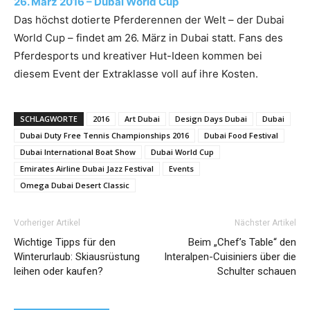
26. März 2016 – Dubai World Cup
Das höchst dotierte Pferderennen der Welt – der Dubai
World Cup – findet am 26. März in Dubai statt. Fans des
Pferdesports und kreativer Hut-Ideen kommen bei
diesem Event der Extraklasse voll auf ihre Kosten.
SCHLAGWORTE
2016
Art Dubai
Design Days Dubai
Dubai
Dubai Duty Free Tennis Championships 2016
Dubai Food Festival
Dubai International Boat Show
Dubai World Cup
Emirates Airline Dubai Jazz Festival
Events
Omega Dubai Desert Classic
Vorheriger Artikel
Nächster Artikel
Wichtige Tipps für den
Beim „Chef’s Table“ den
Winterurlaub: Skiausrüstung
Interalpen-Cuisiniers über die
leihen oder kaufen?
Schulter schauen