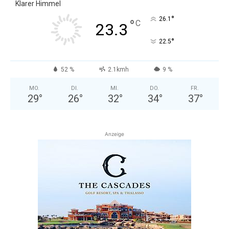
Klarer Himmel
°
26.1
°
C
23.3
°
22.5
52 %
2.1kmh
9 %
MO.
DI.
MI.
DO.
FR.
29
°
26
°
32
°
34
°
37
°
Anzeige