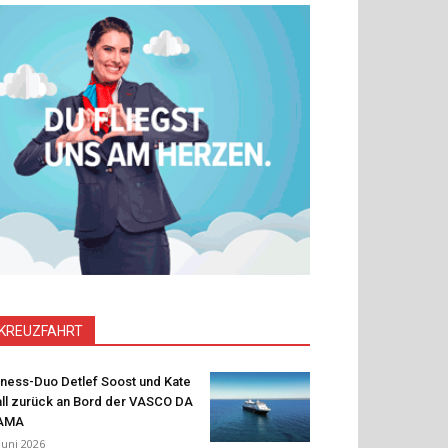
KREUZFAHRT
tness-Duo Detlef Soost und Kate
ll zurück an Bord der VASCO DA
AMA
 Juni 2026