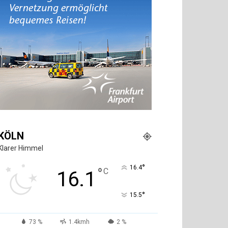
KÖLN
Klarer Himmel
°
16.4
°
C
16.1
°
15.5
73 %
1.4kmh
2 %