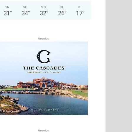
SA.
SO.
MO.
DI.
MI.
31
°
34
°
32
°
26
°
17
°
Anzeige
Anzeige