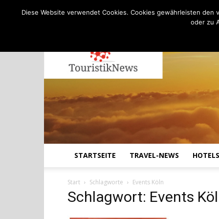
C
16.1
Freitag, August 7, 2026
Köln
Diese Website verwendet Cookies. Cookies gewährleisten den v
oder zu 
STARTSEITE
TRAVEL-NEWS
HOTEL
Start
Schlagworte
Events Köln
Schlagwort: Events Kö