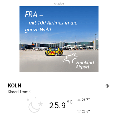
Anzeige
KÖLN
Klarer Himmel
°
26.7
°
C
25.9
°
23.6