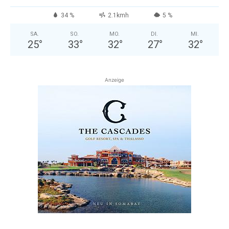
34 %
2.1kmh
5 %
SA.
SO.
MO.
DI.
MI.
25
°
33
°
32
°
27
°
32
°
Anzeige