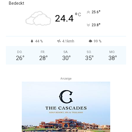
Bedeckt
°
25.6
°
C
24.4
°
23.8
44 %
4.1kmh
99 %
DO.
FR.
SA.
SO.
MO.
26
°
28
°
30
°
35
°
38
°
Anzeige