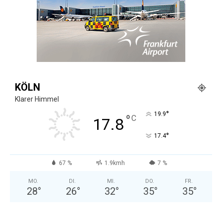
KÖLN
Klarer Himmel
°
19.9
°
C
17.8
°
17.4
67 %
1.9kmh
7 %
MO.
DI.
MI.
DO.
FR.
28
°
26
°
32
°
35
°
35
°