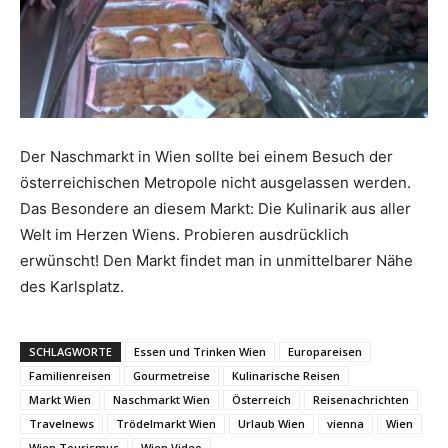
Reiseempfehlungen.
Der Naschmarkt in Wien sollte bei einem Besuch der
österreichischen Metropole nicht ausgelassen werden.
Das Besondere an diesem Markt: Die Kulinarik aus aller
Welt im Herzen Wiens. Probieren ausdrücklich
erwünscht! Den Markt findet man in unmittelbarer Nähe
des Karlsplatz.
SCHLAGWORTE
Essen und Trinken Wien
Europareisen
Familienreisen
Gourmetreise
Kulinarische Reisen
Markt Wien
Naschmarkt Wien
Österreich
Reisenachrichten
Travelnews
Trödelmarkt Wien
Urlaub Wien
vienna
Wien
Wien Tourismus
Wien Video