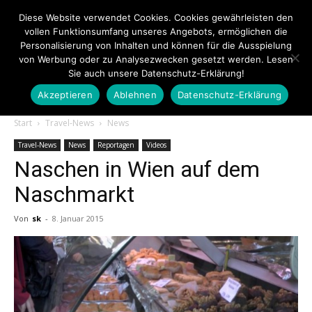
Diese Website verwendet Cookies. Cookies gewährleisten den
vollen Funktionsumfang unseres Angebots, ermöglichen die
Personalisierung von Inhalten und können für die Ausspielung
von Werbung oder zu Analysezwecken gesetzt werden. Lesen
Sie auch unsere Datenschutz-Erklärung!
Akzeptieren
Ablehnen
Datenschutz-Erklärung
Touristiknews.de
Start
Travel-News
News
Travel-News
News
Reportagen
Videos
Naschen in Wien auf dem
|
Naschmarkt
Von
sk
-
8. Januar 2015
Touristiknews
und