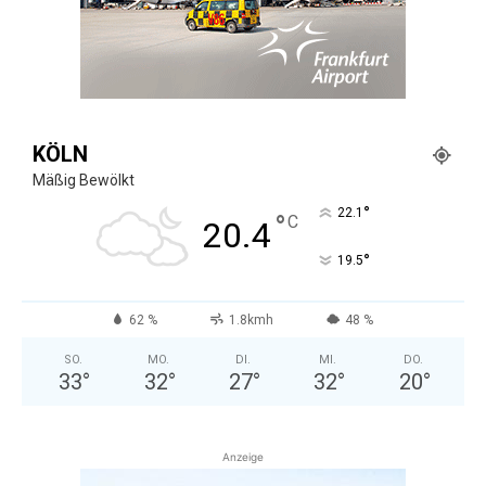
KÖLN
Mäßig Bewölkt
°
22.1
°
C
20.4
°
19.5
62 %
1.8kmh
48 %
SO.
MO.
DI.
MI.
DO.
33
°
32
°
27
°
32
°
20
°
Anzeige