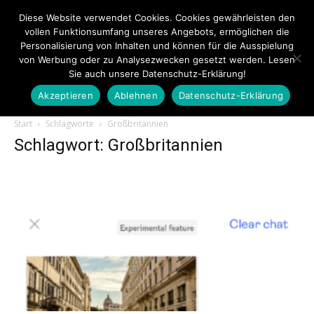
Diese Website verwendet Cookies. Cookies gewährleisten den
vollen Funktionsumfang unseres Angebots, ermöglichen die
Personalisierung von Inhalten und können für die Ausspielung
von Werbung oder zu Analysezwecken gesetzt werden. Lesen
Sie auch unsere Datenschutz-Erklärung!
Akzeptieren
Ablehnen
Datenschutz-Erklärung
Touristiknews.de
Start
Schlagworte
Großbritannien
Schlagwort: Großbritannien
|
Touristiknews
und