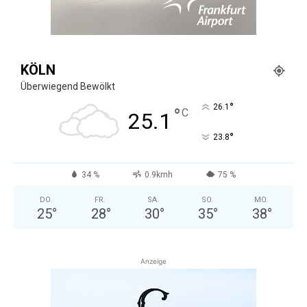
KÖLN
Überwiegend Bewölkt
°
26.1
°
C
25.1
°
23.8
34 %
0.9kmh
75 %
DO.
FR.
SA.
SO.
MO.
25
°
28
°
30
°
35
°
38
°
Anzeige