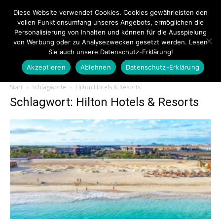
Diese Website verwendet Cookies. Cookies gewährleisten den
vollen Funktionsumfang unseres Angebots, ermöglichen die
Personalisierung von Inhalten und können für die Ausspielung
von Werbung oder zu Analysezwecken gesetzt werden. Lesen
Sie auch unsere Datenschutz-Erklärung!
Akzeptieren
Ablehnen
Datenschutz-Erklärung
Touristiknews.de
Start
Schlagworte
Hilton Hotels & Resorts
Schlagwort: Hilton Hotels & Resorts
|
Touristiknews
und