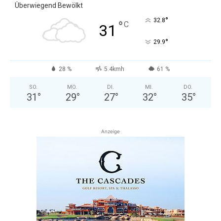
Überwiegend Bewölkt
°
32.8
°
C
31
°
29.9
28 %
5.4kmh
61 %
SO.
MO.
DI.
MI.
DO.
31
°
29
°
27
°
32
°
35
°
Anzeige