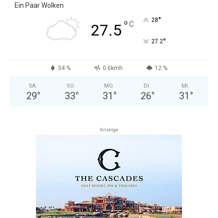
Ein Paar Wolken
°
28
°
C
27.5
°
27.2
34 %
0.6kmh
12 %
SA.
SO.
MO.
DI.
MI.
29
°
33
°
31
°
26
°
31
°
Anzeige