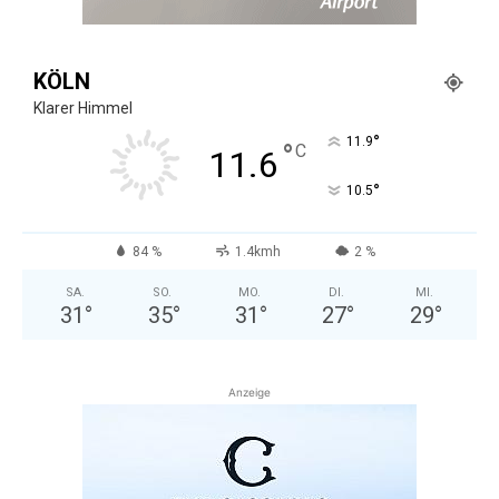
KÖLN
Klarer Himmel
°
11.9
°
C
11.6
°
10.5
84 %
1.4kmh
2 %
SA.
SO.
MO.
DI.
MI.
31
°
35
°
31
°
27
°
29
°
Anzeige