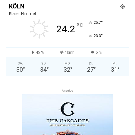
KÖLN
Klarer Himmel
°
25.7
°
C
24.2
°
23.3
45 %
1kmh
5 %
SA.
SO.
MO.
DI.
MI.
30
°
34
°
32
°
27
°
31
°
Anzeige