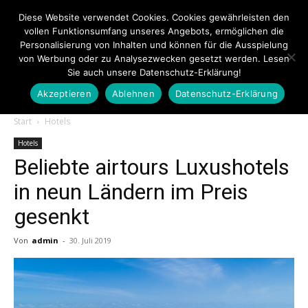
Diese Website verwendet Cookies. Cookies gewährleisten den
vollen Funktionsumfang unseres Angebots, ermöglichen die
Personalisierung von Inhalten und können für die Ausspielung
von Werbung oder zu Analysezwecken gesetzt werden. Lesen
Sie auch unsere Datenschutz-Erklärung!
Akzeptieren
Ablehnen
Datenschutz-Erklärung
Touristiknews.de
Start
Hotels
Hotels
Beliebte airtours Luxushotels
|
in neun Ländern im Preis
gesenkt
Touristiknews
Von
admin
-
30. Juli 2019
und