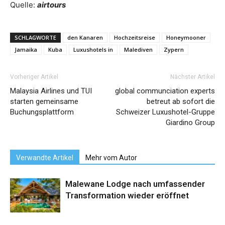
Quelle:
airtours
SCHLAGWORTE
den Kanaren
Hochzeitsreise
Honeymooner
Jamaika
Kuba
Luxushotels in
Malediven
Zypern
Vorheriger Artikel
Nächster Artikel
Malaysia Airlines und TUI
global communciation experts
starten gemeinsame
betreut ab sofort die
Buchungsplattform
Schweizer Luxushotel-Gruppe
Giardino Group
Verwandte Artikel
Mehr vom Autor
Malewane Lodge nach umfassender
Transformation wieder eröffnet