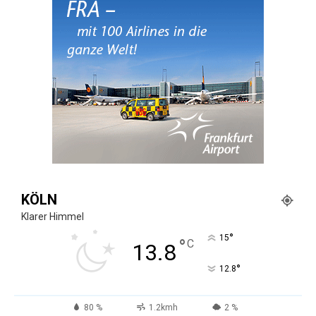
KÖLN
Klarer Himmel
°
15
°
C
13.8
°
12.8
80 %
1.2kmh
2 %