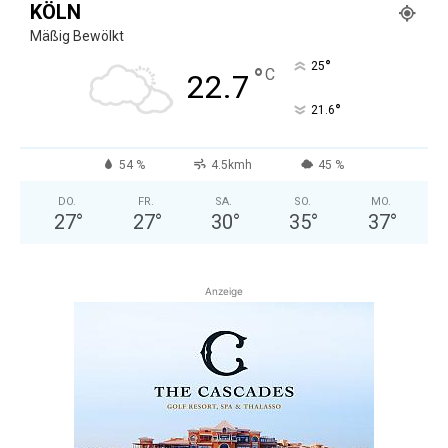
KÖLN
Mäßig Bewölkt
°
25
°
C
22.7
°
21.6
54 %
4.5kmh
45 %
DO.
FR.
SA.
SO.
MO.
27
°
27
°
30
°
35
°
37
°
Anzeige