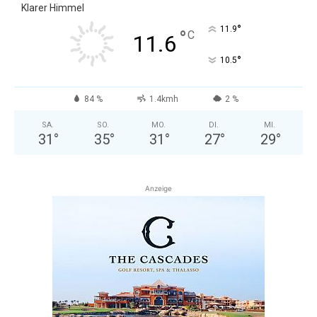
Klarer Himmel
°
11.9
°
C
11.6
°
10.5
84 %
1.4kmh
2 %
SA.
SO.
MO.
DI.
MI.
31
°
35
°
31
°
27
°
29
°
Anzeige