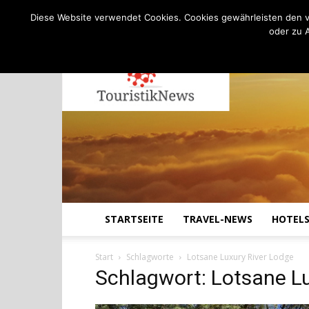
C
24.2
Samstag, August 8, 2026
Köln
Diese Website verwendet Cookies. Cookies gewährleisten den v
oder zu 
STARTSEITE
TRAVEL-NEWS
HOTEL
Start
Schlagworte
Lotsane Luxury River Lodge
Schlagwort: Lotsane Lu