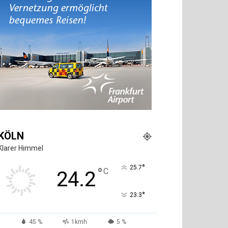
KÖLN
Klarer Himmel
°
25.7
°
C
24.2
°
23.3
45 %
1kmh
5 %