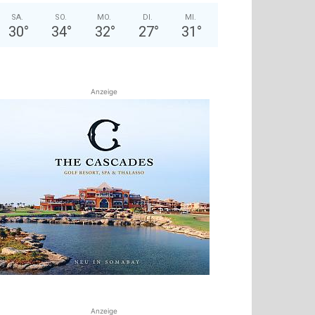
SA.
SO.
MO.
DI.
MI.
30
°
34
°
32
°
27
°
31
°
Anzeige
Anzeige