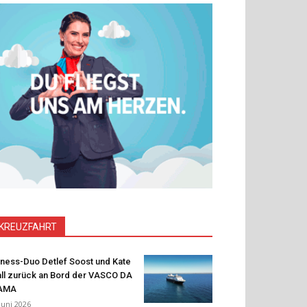
KREUZFAHRT
tness-Duo Detlef Soost und Kate
ll zurück an Bord der VASCO DA
AMA
 Juni 2026