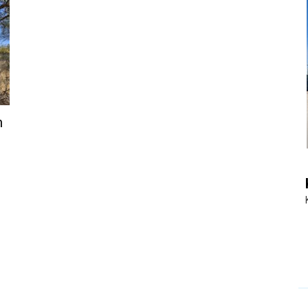
|
Touristiknews
n
und
Reiseempfehlungen.