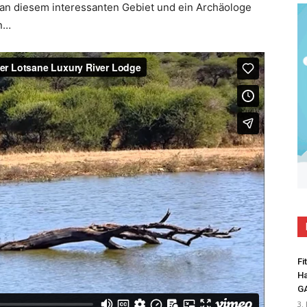
t an diesem interessanten Gebiet und ein Archäologe
en…
Fi
Ha
G
3.