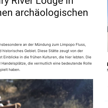
ry River Lodge in
nen archäologischen
|
Touristiknews
 insbesondere an der Mündung zum Limpopo Fluss,
 historisches Gebiet. Diese Stätte zeugt von der
Einblicke in die frühen Kulturen, die hier lebten. Die
 Handelsplätze, die vermutlich eine bedeutende Rolle
pielt haben.
und
Reiseempfehlungen.