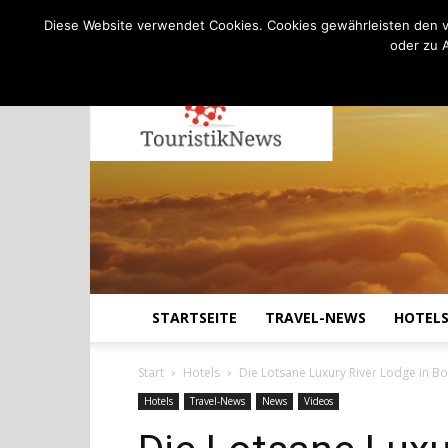
C
20.7
Donnerstag, August 6, 2026
Köln
Diese Website verwendet Cookies. Cookies gewährleisten den v
oder zu 
STARTSEITE
TRAVEL-NEWS
HOTEL
Start
Hotels
Die Lotsane Luxury River Lodge in B
Hotels
Travel-News
News
Videos