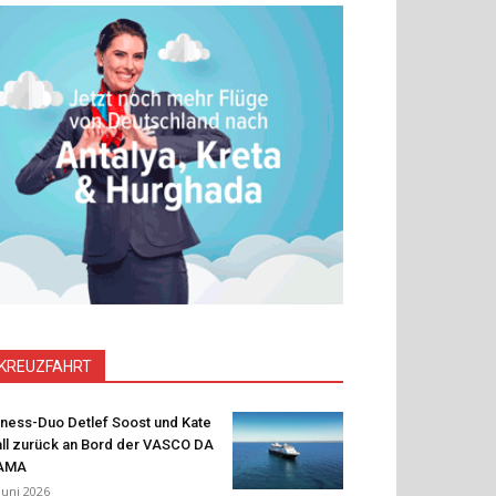
KREUZFAHRT
tness-Duo Detlef Soost und Kate
ll zurück an Bord der VASCO DA
AMA
 Juni 2026