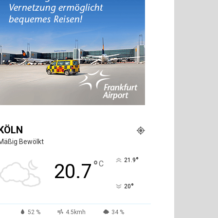
KÖLN
Mäßig Bewölkt
°
21.9
°
C
20.7
°
20
52 %
4.5kmh
34 %