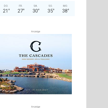
DO.
FR.
SA.
SO.
MO.
21
°
27
°
30
°
35
°
38
°
Anzeige
Anzeige