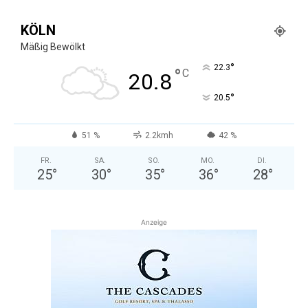
KÖLN
Mäßig Bewölkt
°
22.3
°
C
20.8
°
20.5
51 %
2.2kmh
42 %
FR.
SA.
SO.
MO.
DI.
25
°
30
°
35
°
36
°
28
°
Anzeige