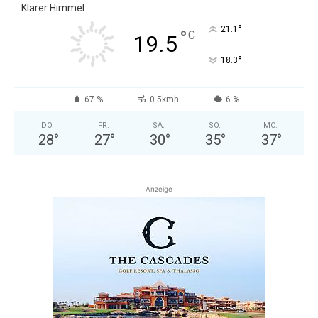
Klarer Himmel
°
21.1
°
C
19.5
°
18.3
67 %
0.5kmh
6 %
DO.
FR.
SA.
SO.
MO.
28
°
27
°
30
°
35
°
37
°
Anzeige