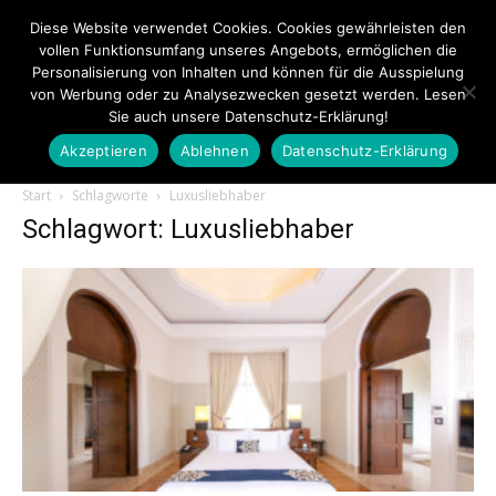
Diese Website verwendet Cookies. Cookies gewährleisten den
vollen Funktionsumfang unseres Angebots, ermöglichen die
Personalisierung von Inhalten und können für die Ausspielung
von Werbung oder zu Analysezwecken gesetzt werden. Lesen
Sie auch unsere Datenschutz-Erklärung!
Akzeptieren
Ablehnen
Datenschutz-Erklärung
Touristiknews.de
Start
Schlagworte
Luxusliebhaber
Schlagwort: Luxusliebhaber
|
Touristiknews
und