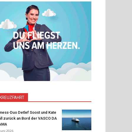
KREUZFAHRT
tness-Duo Detlef Soost und Kate
ll zurück an Bord der VASCO DA
AMA
 Juni 2026