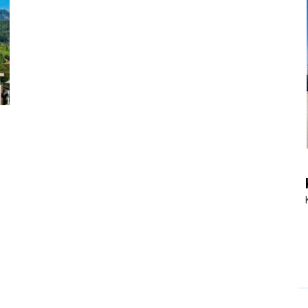
|
Touristiknews
und
Reiseempfehlungen.