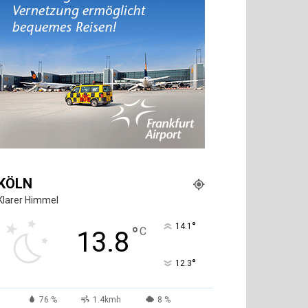
KÖLN
Klarer Himmel
°
14.1
°
C
13.8
°
12.3
76 %
1.4kmh
8 %