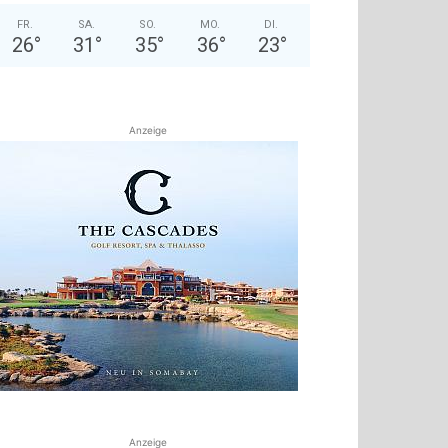
FR.
SA.
SO.
MO.
DI.
26
°
31
°
35
°
36
°
23
°
Anzeige
Anzeige