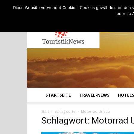
C
13.8
Freitag, August 7, 2026
Köln
Diese Website verwendet Cookies. Cookies gewährleisten den v
oder zu 
STARTSEITE
TRAVEL-NEWS
HOTEL
Start
Schlagworte
Motorrad Urlaub
Schlagwort: Motorrad 