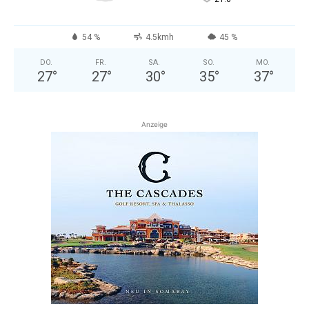
54 %
4.5kmh
45 %
DO.
FR.
SA.
SO.
MO.
27
°
27
°
30
°
35
°
37
°
Anzeige