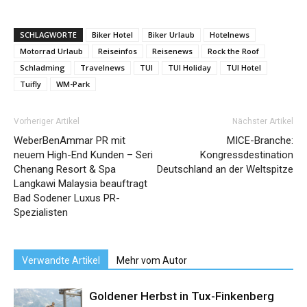
SCHLAGWORTE
Biker Hotel
Biker Urlaub
Hotelnews
Motorrad Urlaub
Reiseinfos
Reisenews
Rock the Roof
Schladming
Travelnews
TUI
TUI Holiday
TUI Hotel
Tuifly
WM-Park
Vorheriger Artikel
Nächster Artikel
WeberBenAmmar PR mit
MICE-Branche:
neuem High-End Kunden – Seri
Kongressdestination
Chenang Resort & Spa
Deutschland an der Weltspitze
Langkawi Malaysia beauftragt
Bad Sodener Luxus PR-
Spezialisten
Verwandte Artikel
Mehr vom Autor
Goldener Herbst in Tux-Finkenberg