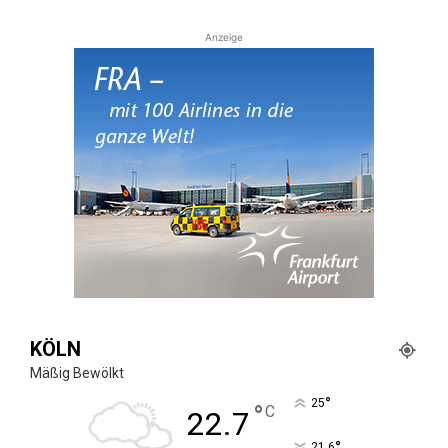
Anzeige
KÖLN
Mäßig Bewölkt
°
25
°
C
22.7
°
21.6