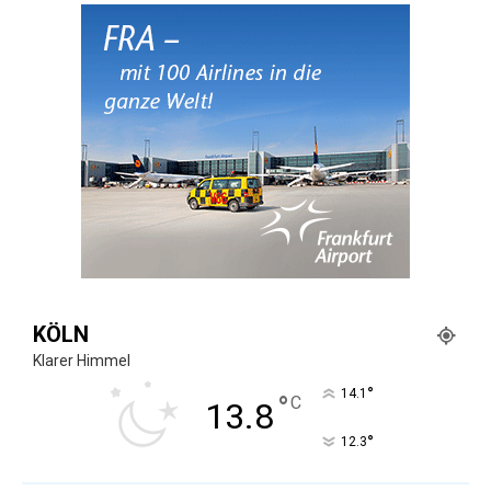
KÖLN
Klarer Himmel
°
14.1
°
C
13.8
°
12.3