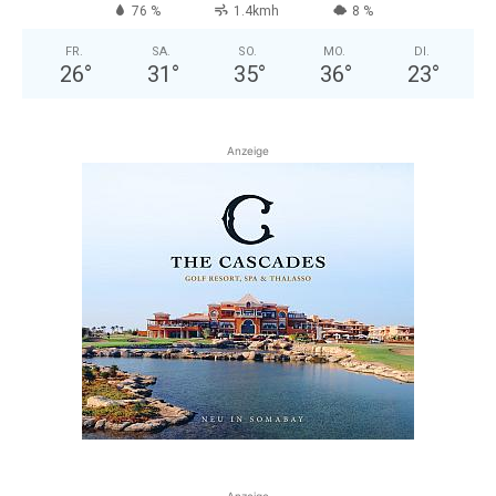
76 %
1.4kmh
8 %
FR.
SA.
SO.
MO.
DI.
26
°
31
°
35
°
36
°
23
°
Anzeige