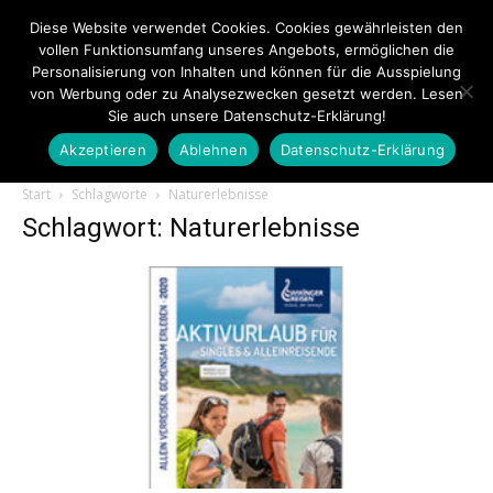
Diese Website verwendet Cookies. Cookies gewährleisten den
vollen Funktionsumfang unseres Angebots, ermöglichen die
Personalisierung von Inhalten und können für die Ausspielung
von Werbung oder zu Analysezwecken gesetzt werden. Lesen
Sie auch unsere Datenschutz-Erklärung!
Akzeptieren
Ablehnen
Datenschutz-Erklärung
Touristiknews.de
Start
Schlagworte
Naturerlebnisse
Schlagwort: Naturerlebnisse
|
Touristiknews
und