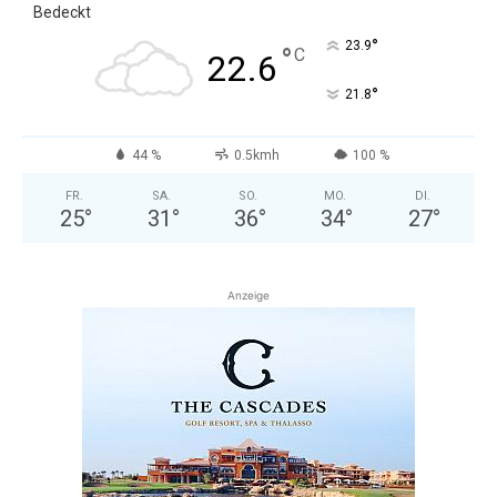
Bedeckt
°
23.9
°
C
22.6
°
21.8
44 %
0.5kmh
100 %
FR.
SA.
SO.
MO.
DI.
25
°
31
°
36
°
34
°
27
°
Anzeige