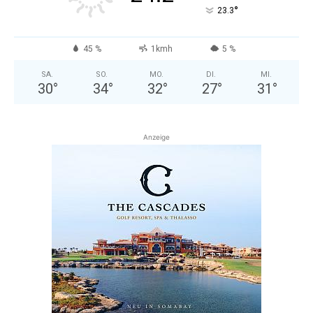
°
23.3
45 %
1kmh
5 %
SA.
SO.
MO.
DI.
MI.
30
°
34
°
32
°
27
°
31
°
Anzeige