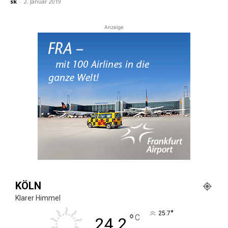
sk
-
2. Januar 2019
Anzeige
KÖLN
Klarer Himmel
°
25.7
°
C
24.2