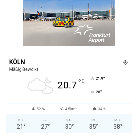
KÖLN
Mäßig Bewölkt
°
21.9
°
C
20.7
°
20
52 %
4.5kmh
34 %
DO.
FR.
SA.
SO.
MO.
21
°
27
°
30
°
35
°
38
°