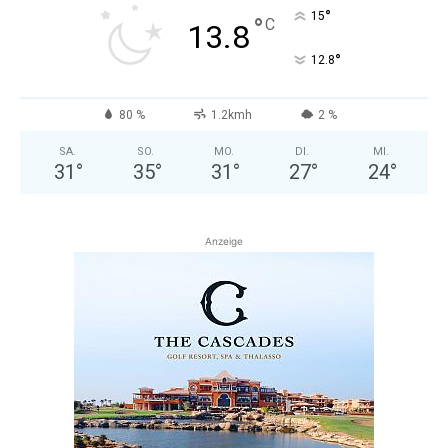
°
15
°
C
13.8
°
12.8
80 %
1.2kmh
2 %
SA.
SO.
MO.
DI.
MI.
31
°
35
°
31
°
27
°
24
°
Anzeige