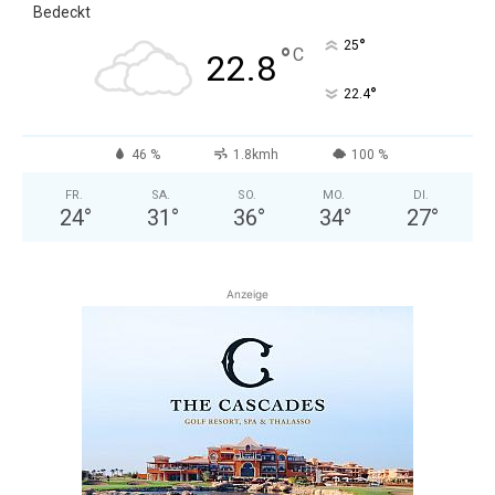
Bedeckt
°
25
°
C
22.8
°
22.4
46 %
1.8kmh
100 %
FR.
SA.
SO.
MO.
DI.
24
°
31
°
36
°
34
°
27
°
Anzeige