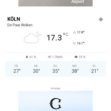
KÖLN
Ein Paar Wolken
°
17.8
°
C
17.3
°
16.1
61 %
1.7kmh
15 %
FR.
SA.
SO.
MO.
DI.
27
°
30
°
35
°
38
°
21
°
Anzeige