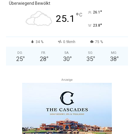
Überwiegend Bewölkt
°
26.1
°
C
25.1
°
23.8
34 %
0.9kmh
75 %
DO.
FR.
SA.
SO.
MO.
25
°
28
°
30
°
35
°
38
°
Anzeige