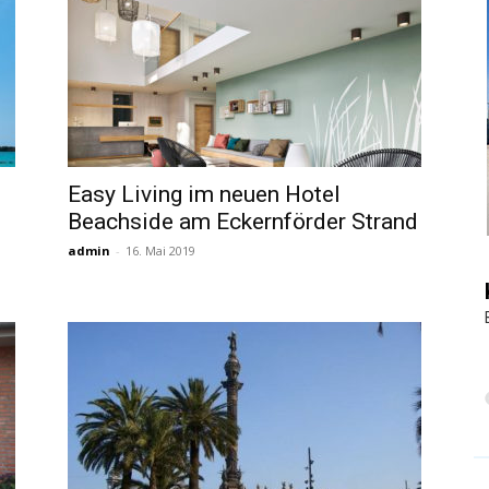
|
Touristiknews
Easy Living im neuen Hotel
Beachside am Eckernförder Strand
admin
-
16. Mai 2019
und
Reiseempfehlungen.