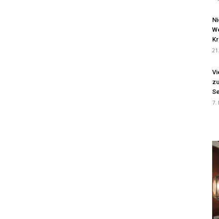
Ni
We
Kr
21
Vi
zu
Se
7.