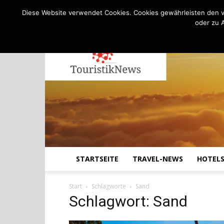
C
28.2
Sonntag, August 9, 2026
Köln
Diese Website verwendet Cookies. Cookies gewährleisten den v
oder zu 
STARTSEITE
TRAVEL-NEWS
HOTEL
Start
Schlagworte
Sand
Schlagwort: Sand