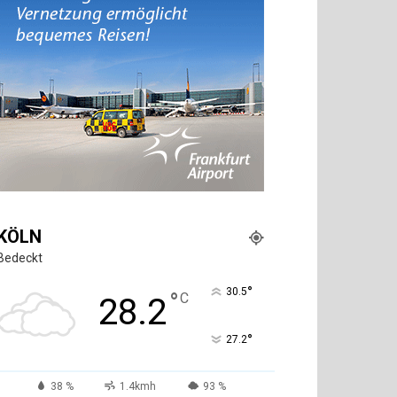
KÖLN
Bedeckt
°
30.5
°
C
28.2
°
27.2
38 %
1.4kmh
93 %