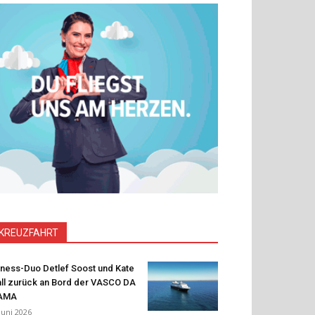
KREUZFAHRT
tness-Duo Detlef Soost und Kate
ll zurück an Bord der VASCO DA
AMA
 Juni 2026