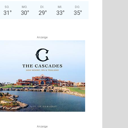
SO.
MO.
DI.
MI.
DO.
31
°
30
°
29
°
33
°
35
°
Anzeige
Anzeige