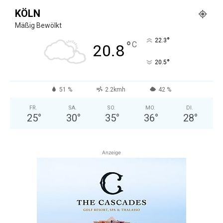
KÖLN
Mäßig Bewölkt
°
22.3
°
C
20.8
°
20.5
51 %
2.2kmh
42 %
FR.
SA.
SO.
MO.
DI.
25
°
30
°
35
°
36
°
28
°
Anzeige