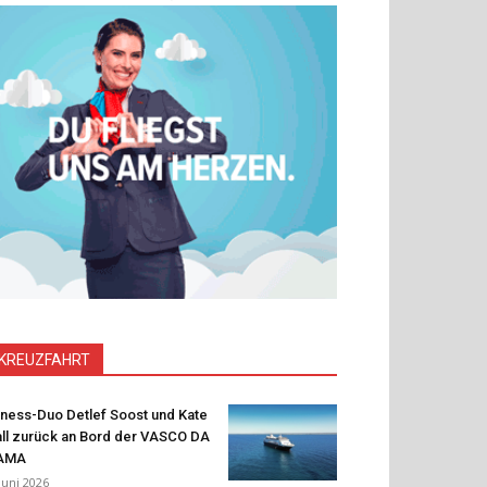
KREUZFAHRT
tness-Duo Detlef Soost und Kate
ll zurück an Bord der VASCO DA
AMA
 Juni 2026