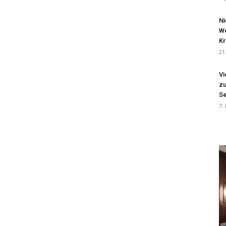
Ni
We
Kr
21
Vi
zu
Se
7.