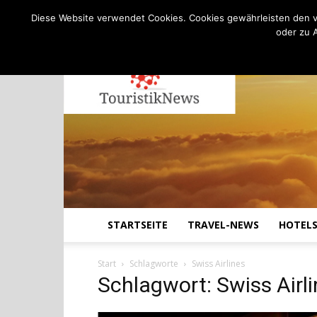
C
22.8
Freitag, August 7, 2026
Köln
Diese Website verwendet Cookies. Cookies gewährleisten den v
oder zu 
STARTSEITE
TRAVEL-NEWS
HOTEL
Start
Schlagworte
Swiss Airlines
Schlagwort: Swiss Airl