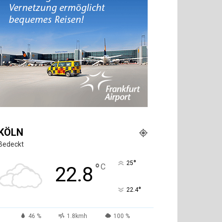
KÖLN
Bedeckt
°
25
°
C
22.8
°
22.4
46 %
1.8kmh
100 %