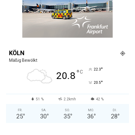
KÖLN
Mäßig Bewölkt
°
22.3
°
C
20.8
°
20.5
51 %
2.2kmh
42 %
FR.
SA.
SO.
MO.
DI.
25
°
30
°
35
°
36
°
28
°